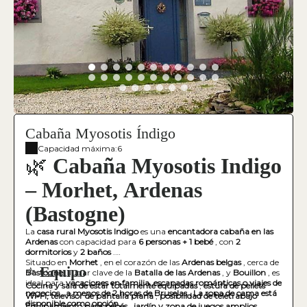
Cabaña Myosotis Índigo
Capacidad máxima:6
🌿
Cabaña Myosotis Indigo
– Morhet, Ardenas
(Bastogne)
La
casa rural Myosotis Indigo
es una
encantadora cabaña en las
Ardenas
con capacidad para
6 personas + 1 bebé
, con
2
dormitorios
y
2 baños
.
Situado en
Morhet
, en el corazón de las
Ardenas belgas
, cerca de
⭐
Equipo
Bastogne
, lugar clave de la
Batalla de las Ardenas
, y
Bouillon
, es
ideal para
vacaciones en familia, escapadas románticas o viajes de
Cocina y sala de estar totalmente equipadas
,
estufa de pellets
negocios
,
a menos de 2 horas de Bruselas
.
La ropa de cama está
Wi-Fi, televisor de pantalla plana
,
posibilidad de teletrabajo
disponible como opción.
Equipamiento para bebés
,
jardín y zona de juegos amplios,