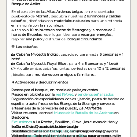
Bosque de Anlier
En el corazón de las
Altas Ardenas belgas
, en el encantador
pueblecito de
Morhet
, descubra nuestras
2 luminosas y cálidas
cabañas
, diseñadas con
materiales naturales
para una estancia
en armonía con la naturaleza.
A tan solo
10 minutos en coche de Bastogne
y
a menos de 2
horas de Bruselas
, es el lugar ideal para
recargar energías
,
respirar
aire puro
y disfrutar del
bosque circundante
.
💙
Las cabañas
🏡
Cabaña Myosotis Indigo
: capacidad para hasta
6 personas y 1
bebé
🏡
Cabaña Myosotis Royal Blue
: para
4 a 6 personas y 1 bebé
👉 Alquile ambas cabañas juntas, perfectas para
10 a 12 personas
, ideales para
reuniones con amigos o familiares
.
🌲
Actividades y descubrimientos
Paseos por el bosque , en medio de paisajes verdes
Paseos en bicicleta por la
red RAVeL
y
senderos señalizados
Degustación de especialidades locales : jamón, pasta de harina de
espelta, trucha fresca de los Étangs de la Strange y cervezas
artesanales de la cervecería del pueblo,
La Morhette.
Visitar museos , como el
Museo de la Batalla de las Ardenas
en
Bastogne.
Excursiones
a La Roche , Bouillon , Orval ,las cuevas de Han y
hacia el Gran Ducado de Luxemburgo
✨ Comodidad y una cálida bienvenida
Descubre el
Nuestras cabañas son tranquilas, luminosas, limpias y
Centro Espacial Europeo
para jóvenes y mayores
Visita el
acogedoras . Todo está pensado para que su estancia sea
parque zoológico de Vaux-sur-Sûre
para una excursión