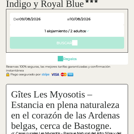
Indigo y Royal Blue
Del
al
1
alojamiento /
2
adultos
BUSCAR
Regalos
Reservas 100% seguras, las mejores tarifas garantizadas y confirmación
instantánea
Pago asegurado por
Gîtes Les Myosotis –
Estancia en plena naturaleza
en el corazón de las Ardenas
belgas, cerca de Bastogne.
🌿
Casas rurales Les Myosotis - Parque Natural del Alto Sûre y del