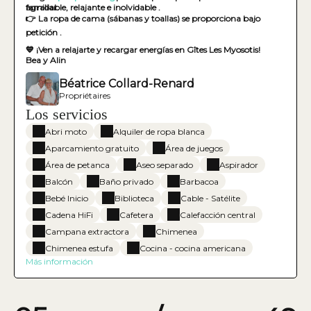
familiar.
agradable, relajante e inolvidable .
👉 La ropa de cama (sábanas y toallas) se proporciona bajo
petición .
💙 ¡Ven a relajarte y recargar energías en Gîtes Les Myosotis!
Bea y Alin
Béatrice Collard-Renard
Propriétaires
Los servicios
Abri moto
Alquiler de ropa blanca
Aparcamiento gratuito
Área de juegos
Área de petanca
Aseo separado
Aspirador
Balcón
Baño privado
Barbacoa
Bebé Inicio
Biblioteca
Cable - Satélite
Cadena HiFi
Cafetera
Calefacción central
Campana extractora
Chimenea
Chimenea estufa
Cocina - cocina americana
Más información