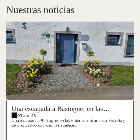
Nuestras noticias
Una escapada a Bastogne, en las
Ardenas: naturaleza, historia y delicias
03 abr. 26
Una escapada a Bastogne, en las Ardenas: naturaleza, historia y
gastronómicas.
delicias gastronómicas. ¿Te apetece...