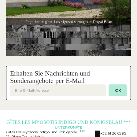
Façade des gîtes Les Myosotis Indigo et Royal Blue
Erhalten Sie Nachrichten und
Sonderangebote per E-Mail
OK
GÎTES LES MYOSOTIS INDIGO UND KÖNIGSBLAU
UNTERKÜNFTE
Gîtes Les Myosotis Indigo und Königsblau
+32 61 26 65 95
12, Place De La Mairie,