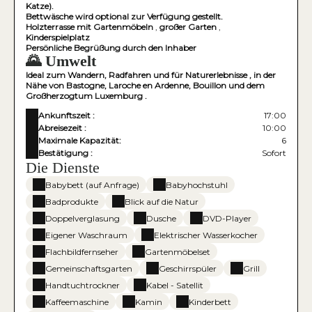
Katze).
Bettwäsche wird optional zur Verfügung gestellt.
Holzterrasse mit Gartenmöbeln
,
großer Garten
,
Kinderspielplatz
Persönliche Begrüßung durch den Inhaber
🌄 Umwelt
Ideal zum Wandern, Radfahren und für Naturerlebnisse , in der
Nähe von Bastogne, Laroche en Ardenne, Bouillon und dem
Großherzogtum Luxemburg .
Ankunftszeit :
17:00
Abreisezeit :
10:00
Maximale Kapazität:
6
Bestätigung :
Sofort
Die Dienste
Babybett (auf Anfrage)
Babyhochstuhl
Badprodukte
Blick auf die Natur
Doppelverglasung
Dusche
DVD-Player
Eigener Waschraum
Elektrischer Wasserkocher
Flachbildfernseher
Gartenmöbelset
Gemeinschaftsgarten
Geschirrspüler
Grill
Handtuchtrockner
Kabel - Satellit
Kaffeemaschine
Kamin
Kinderbett