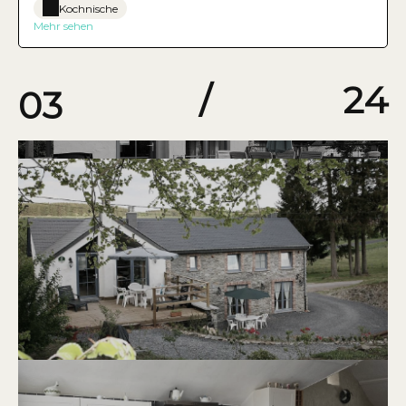
Kochnische
Mehr sehen
03
/
24