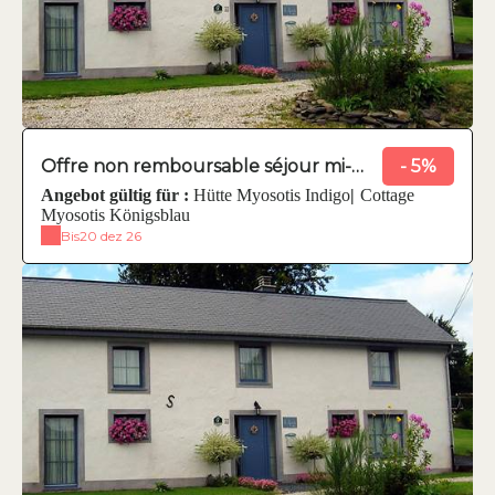
Offre non remboursable séjour mi-
- 5%
semaine
Angebot gültig für :
Hütte Myosotis Indigo
|
Cottage
Myosotis Königsblau
Bis
20 dez 26