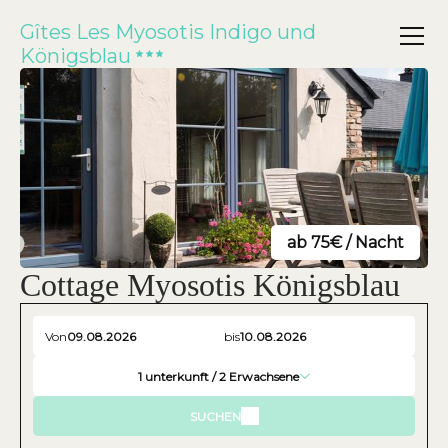
Gîtes Les Myosotis Indigo und
Königsblau
ab 75€ / Nacht
Cottage Myosotis Königsblau
Von
bis
1
unterkunft /
2
Erwachsene
SUCHEN