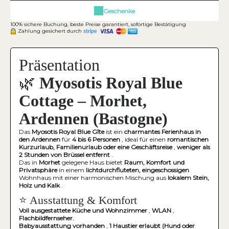
Geschenke
100% sichere Buchung, beste Preise garantiert, sofortige Bestätigung
Zahlung gesichert durch
Präsentation
🌿
Myosotis Royal Blue
Cottage – Morhet,
Ardennen (Bastogne)
Das
Myosotis Royal Blue Gîte
ist ein
charmantes Ferienhaus in
den Ardennen
für
4 bis 6 Personen
, ideal für einen
romantischen
Kurzurlaub, Familienurlaub oder eine Geschäftsreise
,
weniger als
2 Stunden von Brüssel entfernt
.
Das in
Morhet
gelegene Haus bietet
Raum, Komfort und
Privatsphäre
in einem
lichtdurchfluteten, eingeschossigen
Wohnhaus mit einer harmonischen Mischung aus
lokalem Stein,
Holz und Kalk
.
⭐ Ausstattung & Komfort
Voll ausgestattete Küche und Wohnzimmer
,
WLAN
,
Flachbildfernseher.
Babyausstattung vorhanden
,
1 Haustier erlaubt (Hund oder