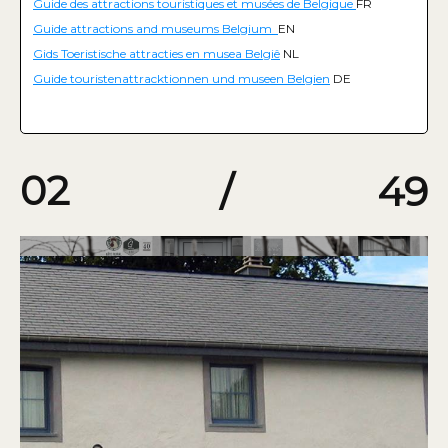
Guide des attractions touristiques et musées de Belgique
FR
Guide attractions and museums Belgium
EN
Gids Toeristische attracties en musea Belgiê
NL
Guide touristenattracktionnen und museen Belgien
DE
02
/
49