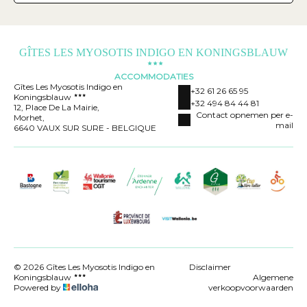
GÎTES LES MYOSOTIS INDIGO EN KONINGSBLAUW
ACCOMMODATIES
Gîtes Les Myosotis Indigo en
+32 61 26 65 95
Koningsblauw
+32 494 84 44 81
12, Place De La Mairie,
Contact opnemen per e-
Morhet,
mail
6640 VAUX SUR SURE - BELGIQUE
© 2026 Gîtes Les Myosotis Indigo en
Disclaimer
Koningsblauw
Algemene
Powered by
verkoopvoorwaarden