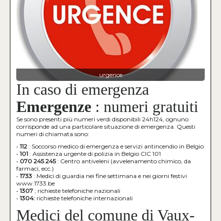
urgence
In caso di emergenza
Emergenze
: numeri gratuiti
Se sono presenti più numeri verdi disponibili 24h124, ognuno
corrisponde ad una particolare situazione di emergenza. Questi
numeri di chiamata sono:
•
112
: Soccorso medico di emergenza e servizi antincendio in Belgio
•
101
: Assistenza urgente di polizia in Belgio CIC 101
•
070 245 245
: Centro antiveleni (avvelenamento chimico, da
farmaci, ecc.)
•
1733
: Medici di guardia nei fine settimana e nei giorni festivi
www.1733.be
•
1307
; richieste telefoniche nazionali
•
1304:
richieste telefoniche internazionali
Medici del comune di Vaux-