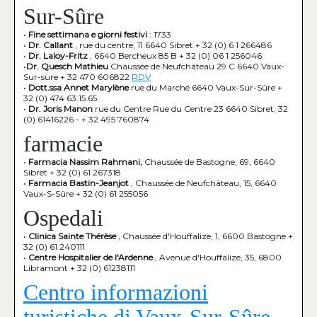
Sur-Sûre
•
Fine settimana e giorni festivi
: 1733
•
Dr. Callant
, rue du centre, 11 6640 Sibret + 32 (0) 6 1 266486
•
Dr. Laloy-Fritz
, 6640 Bercheux 85 B + 32 (0) 06 1 256046
•
Dr. Quesch Mathieu
Chaussée de Neufchâteau 29 C 6640 Vaux-
Sur-sure + 32 470 606822
RDV
•
Dott.ssa Annet Marylène
rue du Marché 6640 Vaux-Sur-Sûre +
32 (0) 474 63.15.65.
•
Dr. Joris Manon
rue du Centre Rue du Centre 23 6640 Sibret, 32
(0) 61416226 - + 32 495 760874
farmacie
•
Farmacia Nassim Rahmani,
Chaussée de Bastogne, 69, 6640
Sibret + 32 (0) 61 267318
•
Farmacia Bastin-Jeanjot
, Chaussée de Neufchâteau, 15, 6640
Vaux-S-Sûre + 32 (0) 61 255056
Ospedali
•
Clinica Sainte Thérèse
, Chaussée d'Houffalize, 1, 6600 Bastogne +
32 (0) 61 240111
•
Centre Hospitalier de l'Ardenne
, Avenue d'Houffalize, 35, 6800
Libramont + 32 (0) 61238111
Centro informazioni
turistiche di Vaux-Sur-Sûre