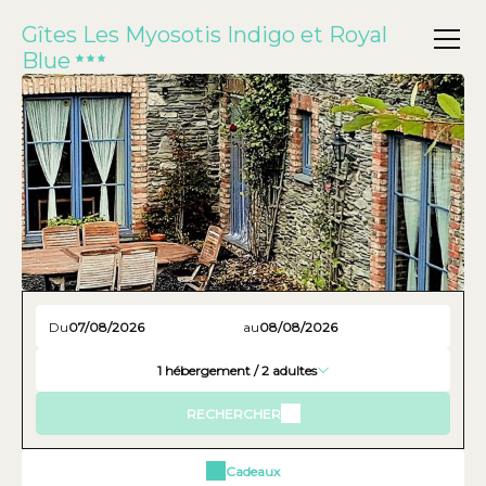
Gîtes Les Myosotis Indigo et Royal
Blue
Du
au
1
hébergement /
2
adultes
RECHERCHER
Cadeaux