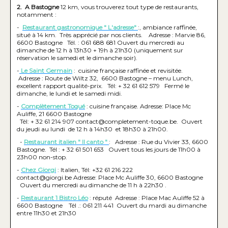
2. A Bastogne
12 km, vous trouverez tout type de restaurants,
notamment :
-
Restaurant gastronomique " L'adresse"
:, ambiance raffinée,
situé à 14 km. Très apprécié par nos clients. Adresse : Marvie 86,
6600 Bastogne Tél. : 061 688 681 Ouvert du mercredi au
dimanche de 12 h à 13h30 + 19h à 21h30 (uniquement sur
réservation le samedi et le dimanche soir).
-
Le Saint Germain
: cuisine française raffinée et revisitée.
Adresse : Route de Wiltz 32, 6600 Bastogne – menu Lunch,
excellent rapport qualité-prix. Tél: + 32 61 612 579 Fermé le
dimanche, le lundi et le samedi midi.
-
Complètement Toqué
: cuisine française. Adresse: Place Mc
Auliffe, 21 6600 Bastogne
Tél: + 32 61 214 907 contact@completement-toque.be. Ouvert
du jeudi au lundi de 12 h à 14h30 et 18h30 à 21h00.
-
Restaurant italien " Il canto "
: Adresse : Rue du Vivier 33, 6600
Bastogne. Tél : + 32 61 501 653 Ouvert tous les jours de 11h00 à
23h00 non-stop.
-
Chez Giorgi
: Italien, Tél: +32 61 216 222
contact@giorgi.be Adresse: Place Mc Auliffe 30, 6600 Bastogne
Ouvert du mercredi au dimanche de 11 h à 22h30 .
-
Restaurant 1 Bistro Léo
: réputé Adresse : Place Mac Auliffe 52 à
6600 Bastogne Tél .: 061 211 441 Ouvert du mardi au dimanche
entre 11h30 et 21h30