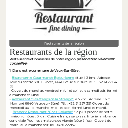
Restaurants de la région
Restaurants de la région
Restaurants et brasseries de notre région
(
réservation vivement
conseillée
)
1
.
Dans notre commune de Vaux-Sur-Sûre
:
-
Bistronomie Gourmande Epicurianne
situé à 3 km. Adresse :
Rue du centre 39B1, Sibret, 6640 Vaux-sur-sûre Tél. : + 32 61 27 84
65
Ouvert du mardi au vendredi midi et soir et le samedi soir, fermé
dimanche et lundi.
-
Restaurant "Les étangs de la Strange"
à 5 km. Adresse : 6 C
Hompré 6640 Vaux-sur-Sûre) Tél. : +32 61 267 351 Ouvert du
mercredi au dimanche midi et soir , fermé lundi et mardi.
-
Brasserie Restaurant "Chez Coluche"
: le plus proche de notre
maison d'hôtes : 3 km. Cuisine française, pizza, friterie, ambiance
conviviale,Pour les amateurs de viande (côte à l'os). Ouvert du
mardi au dimanche soir Tel. 0476 222157.