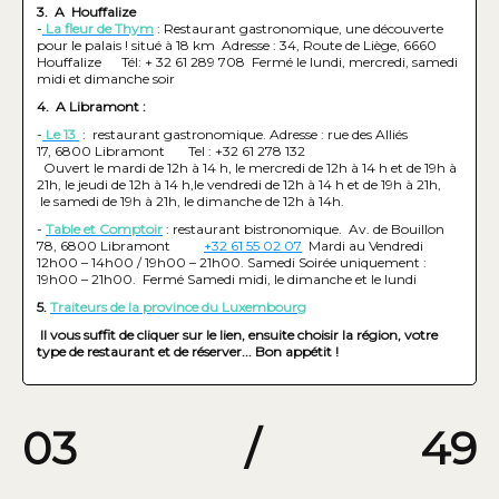
3. A Houffalize
-
La fleur de Thym
: Restaurant gastronomique, une découverte
pour le palais ! situé à 18 km Adresse : 34, Route de Liège, 6660
Houffalize Tél: + 32 61 289 708 Fermé le lundi, mercredi, samedi
midi et dimanche soir
4. A Libramont :
-
Le 13
: restaurant gastronomique. Adresse : rue des Alliés
17, 6800 Libramont Tel : +32 61 278 132
Ouvert le mardi de 12h à 14 h, le mercredi de 12h à 14 h et de 19h à
21h, le jeudi de 12h à 14 h,le vendredi de 12h à 14 h et de 19h à 21h,
le samedi de 19h à 21h, le dimanche de 12h à 14h.
-
Table et Comptoir
: restaurant bistronomique. Av. de Bouillon
78, 6800 Libramont
+32 61 55 02 07
Mardi au Vendredi
12h00 – 14h00 / 19h00 – 21h00. Samedi Soirée uniquement :
19h00 – 21h00. Fermé Samedi midi, le dimanche et le lundi
5.
Traiteurs de la province du Luxembourg
Il vous suffit de cliquer sur le lien, ensuite choisir la région, votre
type de restaurant et de réserver... Bon appétit !
03
/
49